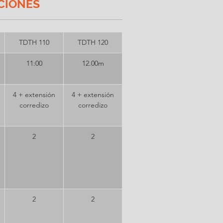
CIONES
TDTH 110
TDTH 120
11:00
12.00m
4 + extensión
4 + extensión
corredizo
corredizo
2
2
2
2