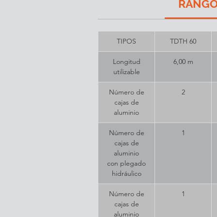
RANG
TIPOS
TDTH 60
Longitud
6,00 m
utilizable
Número de
2
cajas de
aluminio
Número de
1
cajas de
aluminio
con plegado
hidráulico
Número de
1
cajas de
aluminio