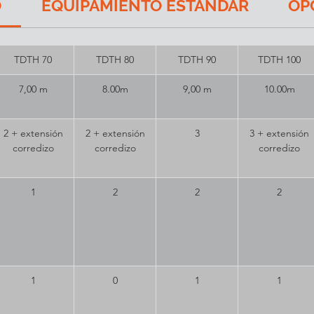
O
EQUIPAMIENTO ESTANDAR
OP
TDTH 70
TDTH 80
TDTH 90
TDTH 100
7,00 m
8.00m
9,00 m
10.00m
2 + extensión
2 + extensión
3
3 + extensión
corredizo
corredizo
corredizo
1
2
2
2
1
0
1
1