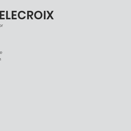
ELECROIX
or
ne
n