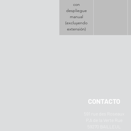
con
despliegue
manual
(excluyendo
extensión)
CONTACTO
591 rue des Roseaux
P.A de la Verte Rue
59270 BAILLEUL