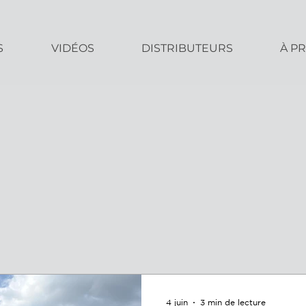
S
VIDÉOS
DISTRIBUTEURS
À P
4 juin
3 min de lecture