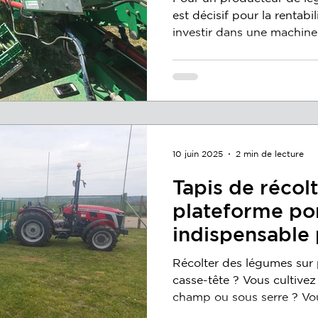
est décisif pour la rentabil
investir dans une machine 
un outil unique ? Utilise
des légumes lourds comme
fragiles comme la courget
technique. Cependant, l'ut
récolte polyvalent est la solution la plus rationnelle
pour rentabiliser l'invest
adapter votre
10 juin 2025
2 min de lecture
Tapis de récolt
plateforme port
indispensable 
efficacement s
Récolter des légumes sur p
parcelles
casse-tête ? Vous cultive
champ ou sous serre ? Vou