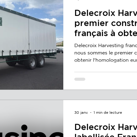
Delecroix Harv
premier const
français à obte
l'homologatio
Delecroix Harvesting franc
pour ses remo
nous sommes le premier c
obtenir l'homologation eu
légumières
remorques légumières. Un
garantit à nos clients de
plus sûrs, et prêts pour l
Une réglementation en ple
circulation des remorques 
publique est encadrée pa
de plus en plus strictes. J
30 janv.
1 min de lecture
Delecroix Har
labellisée Fra