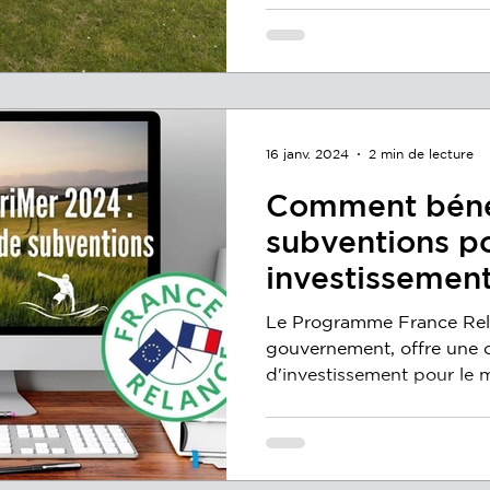
16 janv. 2024
2 min de lecture
Comment bénéf
subventions p
investissemen
équipement de
Le Programme France Rela
Delecroix ?
gouvernement, offre une 
d'investissement pour le ma