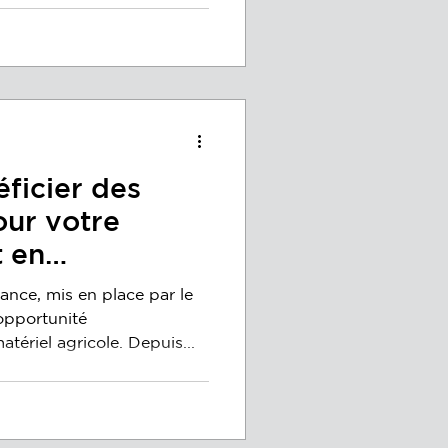
icier des
our votre
t en
 récolte
nce, mis en place par le
opportunité
tériel agricole. Depuis...