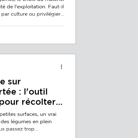
ité de l'exploitation. Faut-il
par culture ou privilégier
r le même équipement pour
 le chou et des produits
te représente un défi
ilisation d'un tapis de
issement. Voici comment
e sur
ée : l'outil
pour récolter
ur petites
etites surfaces, un vrai
z des légumes en plein
s passez trop...