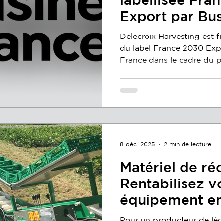
Export par Bu
Delecroix Harvesting est f
du label France 2030 Expo
France dans le cadre du plan France 2030. Cette
distinction reconnaît les e
potentiel de développement
label valorise la solidité d
notre capacité d’innovati
proposer des solutions p
besoins des filières agri
l’étranger. Il n
8 déc. 2025
2 min de lecture
Matériel de réc
Rentabilisez v
équipement en
chou à la cour
Pour un producteur de lég